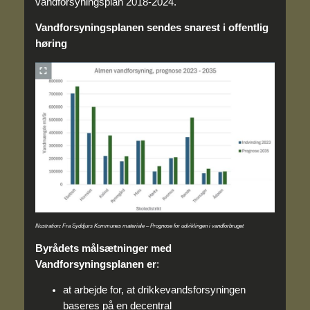
vandforsyningsplan 2018-2024.
Vandforsyningsplanen sendes snarest i offentlig
høring
Illustration: Fra Syddjurs Kommunes materiale – Prognose for udviklingen i vandforbruget
Byrådets målsætninger med
Vandforsyningsplanen er
:
at arbejde for, at drikkevandsforsyningen
baseres på en decentral