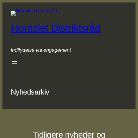
Spring
til
indhold
Hornslet Distriktsråd
Indflydelse via engagement
Nyhedsarkiv
Tidligere nyheder og